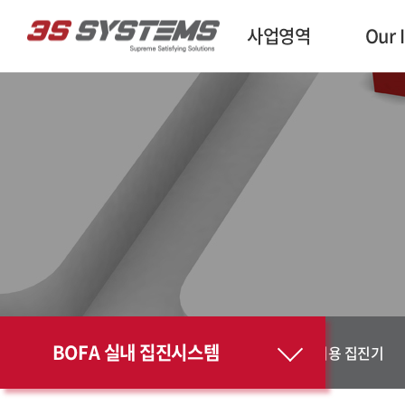
사업영역
Our 
BOFA 실내 집진시스템
전기∙전자 집진기
인쇄용 집진기