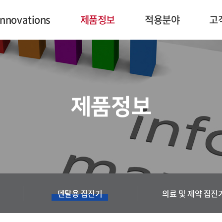
Innovations
제품정보
적용분야
고
제품정보
덴탈용 집진기
의료 및 제약 집진